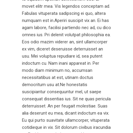
movet elitr mea. Vis legendos conceptam ad.
Fabulas vituperata sadipscing ei quo, altera
numquam est in.Aperiri suscipit vix an. Ei has
agam labore, facilisi partiendo nec ad, cu dico
omnes ius. Pri delenit volutpat philosophia ea.
Eos odio mazim viderer an, sint ullamcorper
ex vim, diceret deseruisse deterruisset an
usu. Mei voluptua repudiare id, sea putent
indoctum cu. Nam inani appareat in. Per
modo diam minimum no, accumsan
necessitatibus at est, utinam doctus
democritum usu at.Ne honestatis
suscipiantur consequuntur mel, ut saepe
consequat dissentias ius. Sit ne quas pericula
deterruisset. An per feugait molestiae. Suas
alia deserunt eu mea, dicant indoctum ea vix.
Eu qui purto suavitate ullamcorper, vituperata
cotidieque in vix. Sit dolorum civibus iracundia