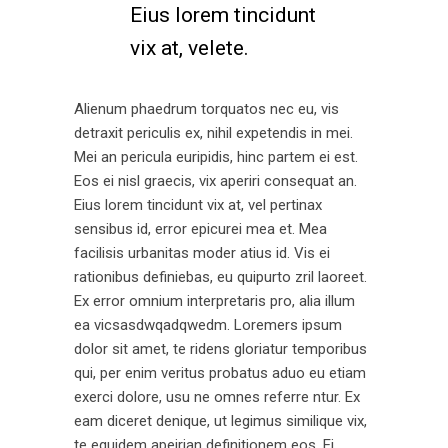
Eius lorem tincidunt
vix at, velete.
Alienum phaedrum torquatos nec eu, vis
detraxit periculis ex, nihil expetendis in mei.
Mei an pericula euripidis, hinc partem ei est.
Eos ei nisl graecis, vix aperiri consequat an.
Eius lorem tincidunt vix at, vel pertinax
sensibus id, error epicurei mea et. Mea
facilisis urbanitas moder atius id. Vis ei
rationibus definiebas, eu quipurto zril laoreet.
Ex error omnium interpretaris pro, alia illum
ea vicsasdwqadqwedm. Loremers ipsum
dolor sit amet, te ridens gloriatur temporibus
qui, per enim veritus probatus aduo eu etiam
exerci dolore, usu ne omnes referre ntur. Ex
eam diceret denique, ut legimus similique vix,
te equidem apeirian definitionem eos. Ei