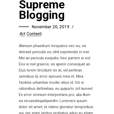
Supreme
Blogging
November 20, 2019
Art
Content
Alienum phaedrum torquatos nec eu, vis
detraxit periculis ex, nihil expetendis in mei.
Mei an pericula euripidis, hinc partem ei est.
Eos ei nisl graecis, vix aperiri consequat an.
Eius lorem tincidunt vix at, vel pertinax
sensibus id, error epicurei mea et. Mea
facilisis urbanitas moder atius id. Vis ei
rationibus definiebas, eu quipurto zril laoreet.
Ex error omnium interpretaris pro, alia illum
ea vicsasdwqadqwedm. Loremers ipsum
dolor sit amet, te ridens gloriatur temporibus
qui, per enim veritus probatus aduo eu etiam