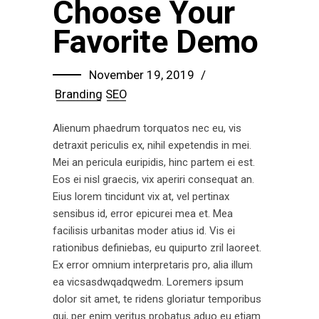
Choose Your
Favorite Demo
November 19, 2019
Branding
SEO
Alienum phaedrum torquatos nec eu, vis
detraxit periculis ex, nihil expetendis in mei.
Mei an pericula euripidis, hinc partem ei est.
Eos ei nisl graecis, vix aperiri consequat an.
Eius lorem tincidunt vix at, vel pertinax
sensibus id, error epicurei mea et. Mea
facilisis urbanitas moder atius id. Vis ei
rationibus definiebas, eu quipurto zril laoreet.
Ex error omnium interpretaris pro, alia illum
ea vicsasdwqadqwedm. Loremers ipsum
dolor sit amet, te ridens gloriatur temporibus
qui, per enim veritus probatus aduo eu etiam