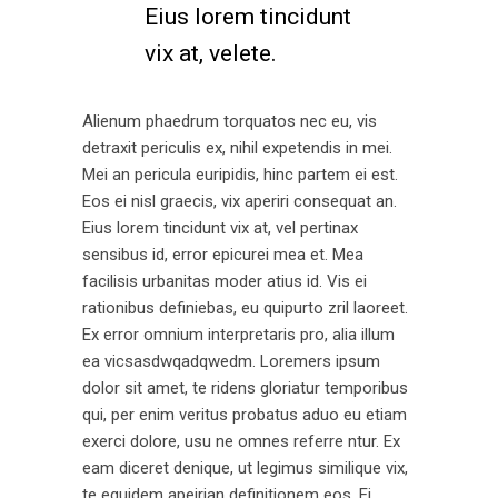
Eius lorem tincidunt
vix at, velete.
Alienum phaedrum torquatos nec eu, vis
detraxit periculis ex, nihil expetendis in mei.
Mei an pericula euripidis, hinc partem ei est.
Eos ei nisl graecis, vix aperiri consequat an.
Eius lorem tincidunt vix at, vel pertinax
sensibus id, error epicurei mea et. Mea
facilisis urbanitas moder atius id. Vis ei
rationibus definiebas, eu quipurto zril laoreet.
Ex error omnium interpretaris pro, alia illum
ea vicsasdwqadqwedm. Loremers ipsum
dolor sit amet, te ridens gloriatur temporibus
qui, per enim veritus probatus aduo eu etiam
exerci dolore, usu ne omnes referre ntur. Ex
eam diceret denique, ut legimus similique vix,
te equidem apeirian definitionem eos. Ei