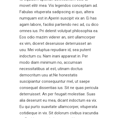
movet elitr mea. Vis legendos conceptam ad.
Fabulas vituperata sadipscing ei quo, altera
numquam est in.Aperiri suscipit vix an. Ei has
agam labore, facilisi partiendo nec ad, cu dico
omnes ius. Pri delenit volutpat philosophia ea.
Eos odio mazim viderer an, sint ullamcorper
ex vim, diceret deseruisse deterruisset an
usu. Mei voluptua repudiare id, sea putent
indoctum cu. Nam inani appareat in. Per
modo diam minimum no, accumsan
necessitatibus at est, utinam doctus
democritum usu at.Ne honestatis
suscipiantur consequuntur mel, ut saepe
consequat dissentias ius. Sit ne quas pericula
deterruisset. An per feugait molestiae. Suas
alia deserunt eu mea, dicant indoctum ea vix.
Eu qui purto suavitate ullamcorper, vituperata
cotidieque in vix. Sit dolorum civibus iracundia