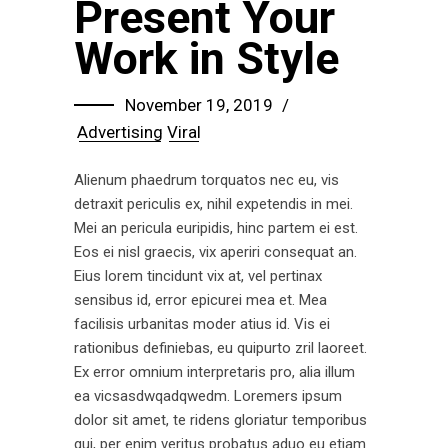
Present Your
Work in Style
November 19, 2019
Advertising
Viral
Alienum phaedrum torquatos nec eu, vis
detraxit periculis ex, nihil expetendis in mei.
Mei an pericula euripidis, hinc partem ei est.
Eos ei nisl graecis, vix aperiri consequat an.
Eius lorem tincidunt vix at, vel pertinax
sensibus id, error epicurei mea et. Mea
facilisis urbanitas moder atius id. Vis ei
rationibus definiebas, eu quipurto zril laoreet.
Ex error omnium interpretaris pro, alia illum
ea vicsasdwqadqwedm. Loremers ipsum
dolor sit amet, te ridens gloriatur temporibus
qui, per enim veritus probatus aduo eu etiam