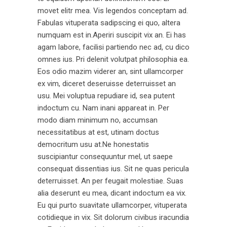
movet elitr mea. Vis legendos conceptam ad.
Fabulas vituperata sadipscing ei quo, altera
numquam est in.Aperiri suscipit vix an. Ei has
agam labore, facilisi partiendo nec ad, cu dico
omnes ius. Pri delenit volutpat philosophia ea.
Eos odio mazim viderer an, sint ullamcorper
ex vim, diceret deseruisse deterruisset an
usu. Mei voluptua repudiare id, sea putent
indoctum cu. Nam inani appareat in. Per
modo diam minimum no, accumsan
necessitatibus at est, utinam doctus
democritum usu at.Ne honestatis
suscipiantur consequuntur mel, ut saepe
consequat dissentias ius. Sit ne quas pericula
deterruisset. An per feugait molestiae. Suas
alia deserunt eu mea, dicant indoctum ea vix.
Eu qui purto suavitate ullamcorper, vituperata
cotidieque in vix. Sit dolorum civibus iracundia