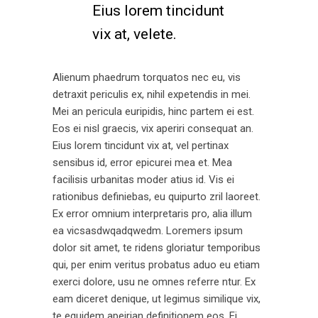
Eius lorem tincidunt
vix at, velete.
Alienum phaedrum torquatos nec eu, vis
detraxit periculis ex, nihil expetendis in mei.
Mei an pericula euripidis, hinc partem ei est.
Eos ei nisl graecis, vix aperiri consequat an.
Eius lorem tincidunt vix at, vel pertinax
sensibus id, error epicurei mea et. Mea
facilisis urbanitas moder atius id. Vis ei
rationibus definiebas, eu quipurto zril laoreet.
Ex error omnium interpretaris pro, alia illum
ea vicsasdwqadqwedm. Loremers ipsum
dolor sit amet, te ridens gloriatur temporibus
qui, per enim veritus probatus aduo eu etiam
exerci dolore, usu ne omnes referre ntur. Ex
eam diceret denique, ut legimus similique vix,
te equidem apeirian definitionem eos. Ei