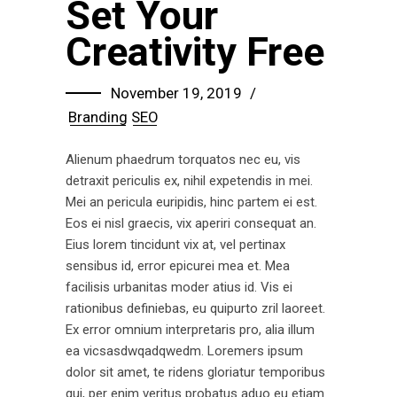
Set Your
Creativity Free
November 19, 2019
Branding
SEO
Alienum phaedrum torquatos nec eu, vis
detraxit periculis ex, nihil expetendis in mei.
Mei an pericula euripidis, hinc partem ei est.
Eos ei nisl graecis, vix aperiri consequat an.
Eius lorem tincidunt vix at, vel pertinax
sensibus id, error epicurei mea et. Mea
facilisis urbanitas moder atius id. Vis ei
rationibus definiebas, eu quipurto zril laoreet.
Ex error omnium interpretaris pro, alia illum
ea vicsasdwqadqwedm. Loremers ipsum
dolor sit amet, te ridens gloriatur temporibus
qui, per enim veritus probatus aduo eu etiam