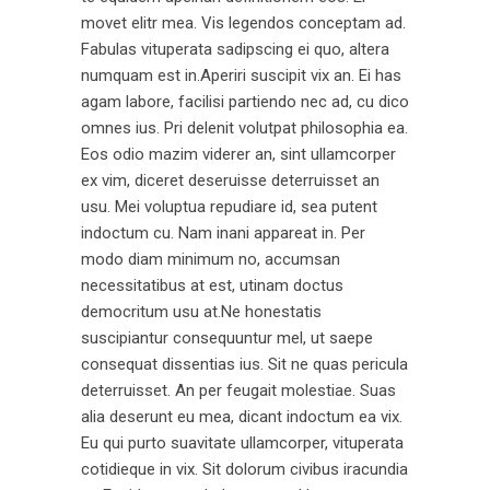
movet elitr mea. Vis legendos conceptam ad.
Fabulas vituperata sadipscing ei quo, altera
numquam est in.Aperiri suscipit vix an. Ei has
agam labore, facilisi partiendo nec ad, cu dico
omnes ius. Pri delenit volutpat philosophia ea.
Eos odio mazim viderer an, sint ullamcorper
ex vim, diceret deseruisse deterruisset an
usu. Mei voluptua repudiare id, sea putent
indoctum cu. Nam inani appareat in. Per
modo diam minimum no, accumsan
necessitatibus at est, utinam doctus
democritum usu at.Ne honestatis
suscipiantur consequuntur mel, ut saepe
consequat dissentias ius. Sit ne quas pericula
deterruisset. An per feugait molestiae. Suas
alia deserunt eu mea, dicant indoctum ea vix.
Eu qui purto suavitate ullamcorper, vituperata
cotidieque in vix. Sit dolorum civibus iracundia