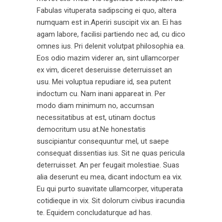
Fabulas vituperata sadipscing ei quo, altera
numquam est in.Aperiri suscipit vix an. Ei has
agam labore, facilisi partiendo nec ad, cu dico
omnes ius. Pri delenit volutpat philosophia ea.
Eos odio mazim viderer an, sint ullamcorper
ex vim, diceret deseruisse deterruisset an
usu. Mei voluptua repudiare id, sea putent
indoctum cu. Nam inani appareat in. Per
modo diam minimum no, accumsan
necessitatibus at est, utinam doctus
democritum usu at.Ne honestatis
suscipiantur consequuntur mel, ut saepe
consequat dissentias ius. Sit ne quas pericula
deterruisset. An per feugait molestiae. Suas
alia deserunt eu mea, dicant indoctum ea vix.
Eu qui purto suavitate ullamcorper, vituperata
cotidieque in vix. Sit dolorum civibus iracundia
te. Equidem concludaturque ad has.