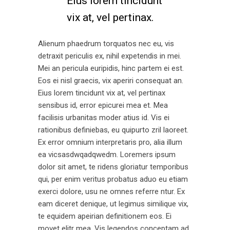
Eius lorem tincidunt
vix at, vel pertinax.
Alienum phaedrum torquatos nec eu, vis
detraxit periculis ex, nihil expetendis in mei.
Mei an pericula euripidis, hinc partem ei est.
Eos ei nisl graecis, vix aperiri consequat an.
Eius lorem tincidunt vix at, vel pertinax
sensibus id, error epicurei mea et. Mea
facilisis urbanitas moder atius id. Vis ei
rationibus definiebas, eu quipurto zril laoreet.
Ex error omnium interpretaris pro, alia illum
ea vicsasdwqadqwedm. Loremers ipsum
dolor sit amet, te ridens gloriatur temporibus
qui, per enim veritus probatus aduo eu etiam
exerci dolore, usu ne omnes referre ntur. Ex
eam diceret denique, ut legimus similique vix,
te equidem apeirian definitionem eos. Ei
movet elitr mea. Vis legendos conceptam ad.