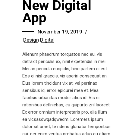
New Digital
App
November 19, 2019
Design
Digital
Alienum phaedrum torquatos nec eu, vis
detraxit periculis ex, nihil expetendis in mei.
Mei an pericula euripidis, hinc partem ei est.
Eos ei nisl graecis, vix aperiri consequat an.
Eius lorem tincidunt vix at, vel pertinax
sensibus id, error epicurei mea et. Mea
facilisis urbanitas moder atius id. Vis ei
rationibus definiebas, eu quipurto zril laoreet.
Ex error omnium interpretaris pro, alia illum
ea vicsasdwqadqwedm. Loremers ipsum
dolor sit amet, te ridens gloriatur temporibus
qui, per enim veritus probatus aduo eu etiam