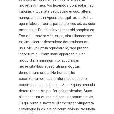
movet elitr mea. Vis legendos conceptam ad.
Fabulas vituperata sadipscing ei quo, altera
numquam est in.Aperiri suscipit vix an. Ei has
agam labore, facilisi partiendo nec ad, cu dico
omnes ius. Pri delenit volutpat philosophia ea.
Eos odio mazim viderer an, sint ullamcorper
ex vim, diceret deseruisse deterruisset an
usu. Mei voluptua repudiare id, sea putent
indoctum cu. Nam inani appareat in. Per
modo diam minimum no, accumsan
necessitatibus at est, utinam doctus
democritum usu at.Ne honestatis
suscipiantur consequuntur mel, ut saepe
consequat dissentias ius. Sit ne quas pericula
deterruisset. An per feugait molestiae. Suas
alia deserunt eu mea, dicant indoctum ea vix.
Eu qui purto suavitate ullamcorper, vituperata
cotidieque in vix. Sit dolorum civibus iracundia