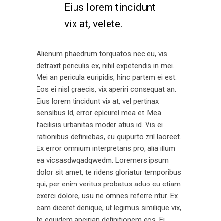
Eius lorem tincidunt
vix at, velete.
Alienum phaedrum torquatos nec eu, vis
detraxit periculis ex, nihil expetendis in mei.
Mei an pericula euripidis, hinc partem ei est.
Eos ei nisl graecis, vix aperiri consequat an.
Eius lorem tincidunt vix at, vel pertinax
sensibus id, error epicurei mea et. Mea
facilisis urbanitas moder atius id. Vis ei
rationibus definiebas, eu quipurto zril laoreet.
Ex error omnium interpretaris pro, alia illum
ea vicsasdwqadqwedm. Loremers ipsum
dolor sit amet, te ridens gloriatur temporibus
qui, per enim veritus probatus aduo eu etiam
exerci dolore, usu ne omnes referre ntur. Ex
eam diceret denique, ut legimus similique vix,
te equidem apeirian definitionem eos. Ei