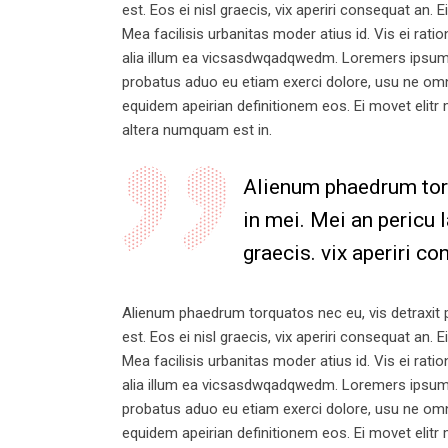
est. Eos ei nisl graecis, vix aperiri consequat an. E
Mea facilisis urbanitas moder atius id. Vis ei ratio
alia illum ea vicsasdwqadqwedm. Loremers ipsum do
probatus aduo eu etiam exerci dolore, usu ne omnes
equidem apeirian definitionem eos. Ei movet elitr
altera numquam est in.
Alienum phaedrum torqu
in mei. Mei an pericu l
graecis. vix aperiri co
Alienum phaedrum torquatos nec eu, vis detraxit per
est. Eos ei nisl graecis, vix aperiri consequat an. E
Mea facilisis urbanitas moder atius id. Vis ei ratio
alia illum ea vicsasdwqadqwedm. Loremers ipsum do
probatus aduo eu etiam exerci dolore, usu ne omnes
equidem apeirian definitionem eos. Ei movet elitr