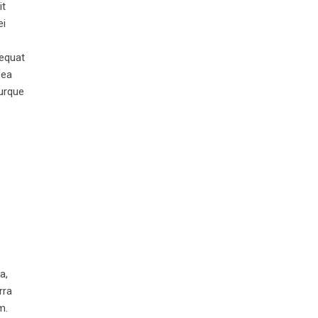
it
ei
sequat
 ea
turque
a,
rra
m.