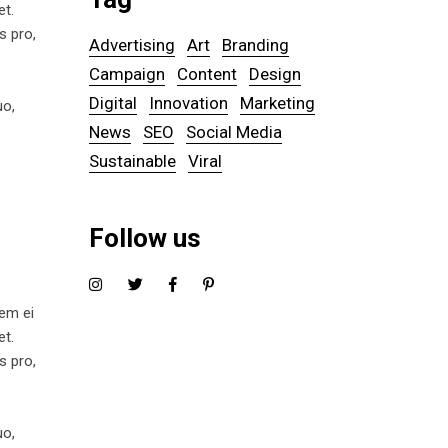
et.
s pro,
Advertising
Art
Branding
Campaign
Content
Design
Digital
Innovation
Marketing
uo,
News
SEO
Social Media
Sustainable
Viral
Follow us
tem ei
et.
s pro,
uo,