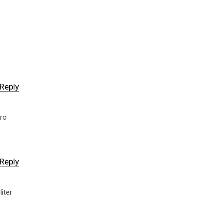
Reply
ero
Reply
iter