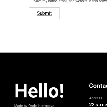
Save my name, email, and website in this brow
Submit
Hello!
Conta
Address
22 stree
Made by Qode Interactive