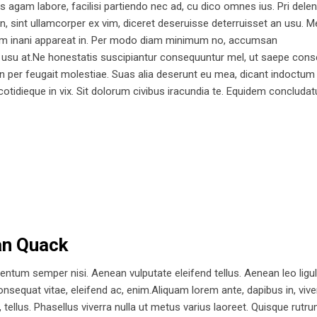
as agam labore, facilisi partiendo nec ad, cu dico omnes ius. Pri delen
, sint ullamcorper ex vim, diceret deseruisse deterruisset an usu. M
Nam inani appareat in. Per modo diam minimum no, accumsan
 usu at.Ne honestatis suscipiantur consequuntur mel, ut saepe con
 An per feugait molestiae. Suas alia deserunt eu mea, dicant indoctum
 cotidieque in vix. Sit dolorum civibus iracundia te. Equidem concluda
an Quack
ntum semper nisi. Aenean vulputate eleifend tellus. Aenean leo ligul
consequat vitae, eleifend ac, enim.Aliquam lorem ante, dapibus in, vive
a, tellus. Phasellus viverra nulla ut metus varius laoreet. Quisque rutru