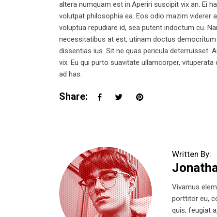
altera numquam est in.Aperiri suscipit vix an. Ei h
volutpat philosophia ea. Eos odio mazim viderer an
voluptua repudiare id, sea putent indoctum cu. 
necessitatibus at est, utinam doctus democritum
dissentias ius. Sit ne quas pericula deterruisset.
vix. Eu qui purto suavitate ullamcorper, vituperata
ad has.
Share:
Written By:
Jonath
Vivamus eleme
porttitor eu, 
quis, feugiat 