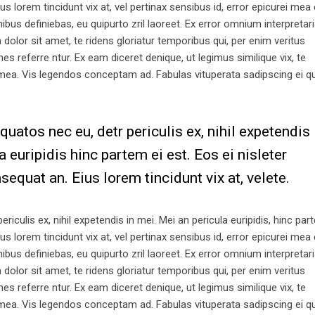
ius lorem tincidunt vix at, vel pertinax sensibus id, error epicurei mea 
nibus definiebas, eu quipurto zril laoreet. Ex error omnium interpretari
lor sit amet, te ridens gloriatur temporibus qui, per enim veritus
 referre ntur. Ex eam diceret denique, ut legimus similique vix, te
 mea. Vis legendos conceptam ad. Fabulas vituperata sadipscing ei q
atos nec eu, detr periculis ex, nihil expetendis
a euripidis hinc partem ei est. Eos ei nisleter
nsequat an. Eius lorem tincidunt vix at, velete.
iculis ex, nihil expetendis in mei. Mei an pericula euripidis, hinc par
ius lorem tincidunt vix at, vel pertinax sensibus id, error epicurei mea 
nibus definiebas, eu quipurto zril laoreet. Ex error omnium interpretari
lor sit amet, te ridens gloriatur temporibus qui, per enim veritus
 referre ntur. Ex eam diceret denique, ut legimus similique vix, te
 mea. Vis legendos conceptam ad. Fabulas vituperata sadipscing ei q