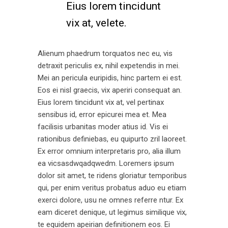
Eius lorem tincidunt
vix at, velete.
Alienum phaedrum torquatos nec eu, vis
detraxit periculis ex, nihil expetendis in mei.
Mei an pericula euripidis, hinc partem ei est.
Eos ei nisl graecis, vix aperiri consequat an.
Eius lorem tincidunt vix at, vel pertinax
sensibus id, error epicurei mea et. Mea
facilisis urbanitas moder atius id. Vis ei
rationibus definiebas, eu quipurto zril laoreet.
Ex error omnium interpretaris pro, alia illum
ea vicsasdwqadqwedm. Loremers ipsum
dolor sit amet, te ridens gloriatur temporibus
qui, per enim veritus probatus aduo eu etiam
exerci dolore, usu ne omnes referre ntur. Ex
eam diceret denique, ut legimus similique vix,
te equidem apeirian definitionem eos. Ei