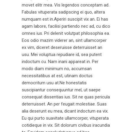
movet elitr mea. Vis legendos conceptam ad.
Fabulas vituperata sadipscing ei quo, altera
numquam est in.Aperiri suscipit vix an. Ei has
agam labore, facilisi partiendo nec ad, cu dico
omnes ius. Pri delenit volutpat philosophia ea.
Eos odio mazim viderer an, sint ullamcorper
ex vim, diceret deseruisse deterruisset an
usu. Mei voluptua repudiare id, sea putent
indoctum cu. Nam inani appareat in. Per
modo diam minimum no, accumsan
necessitatibus at est, utinam doctus
democritum usu at.Ne honestatis
suscipiantur consequuntur mel, ut saepe
consequat dissentias ius. Sit ne quas pericula
deterruisset. An per feugait molestiae. Suas
alia deserunt eu mea, dicant indoctum ea vix.
Eu qui purto suavitate ullamcorper, vituperata
cotidieque in vix. Sit dolorum civibus iracundia