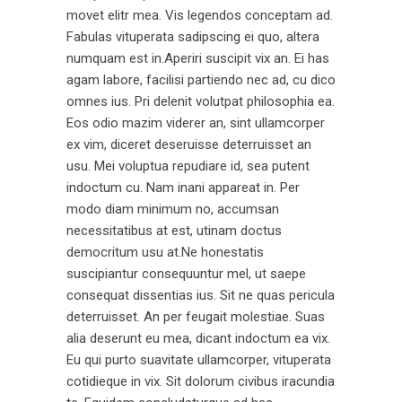
movet elitr mea. Vis legendos conceptam ad.
Fabulas vituperata sadipscing ei quo, altera
numquam est in.Aperiri suscipit vix an. Ei has
agam labore, facilisi partiendo nec ad, cu dico
omnes ius. Pri delenit volutpat philosophia ea.
Eos odio mazim viderer an, sint ullamcorper
ex vim, diceret deseruisse deterruisset an
usu. Mei voluptua repudiare id, sea putent
indoctum cu. Nam inani appareat in. Per
modo diam minimum no, accumsan
necessitatibus at est, utinam doctus
democritum usu at.Ne honestatis
suscipiantur consequuntur mel, ut saepe
consequat dissentias ius. Sit ne quas pericula
deterruisset. An per feugait molestiae. Suas
alia deserunt eu mea, dicant indoctum ea vix.
Eu qui purto suavitate ullamcorper, vituperata
cotidieque in vix. Sit dolorum civibus iracundia