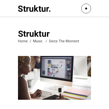
Struktur
Home
/
Music
/
Seize The Moment