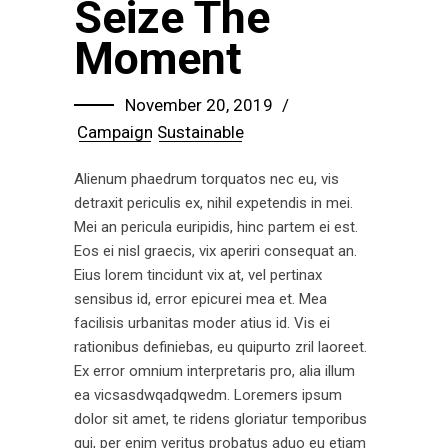
Seize The
Moment
November 20, 2019
Campaign
Sustainable
Alienum phaedrum torquatos nec eu, vis
detraxit periculis ex, nihil expetendis in mei.
Mei an pericula euripidis, hinc partem ei est.
Eos ei nisl graecis, vix aperiri consequat an.
Eius lorem tincidunt vix at, vel pertinax
sensibus id, error epicurei mea et. Mea
facilisis urbanitas moder atius id. Vis ei
rationibus definiebas, eu quipurto zril laoreet.
Ex error omnium interpretaris pro, alia illum
ea vicsasdwqadqwedm. Loremers ipsum
dolor sit amet, te ridens gloriatur temporibus
qui, per enim veritus probatus aduo eu etiam