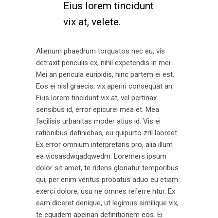
Eius lorem tincidunt
vix at, velete.
Alienum phaedrum torquatos nec eu, vis
detraxit periculis ex, nihil expetendis in mei.
Mei an pericula euripidis, hinc partem ei est.
Eos ei nisl graecis, vix aperiri consequat an.
Eius lorem tincidunt vix at, vel pertinax
sensibus id, error epicurei mea et. Mea
facilisis urbanitas moder atius id. Vis ei
rationibus definiebas, eu quipurto zril laoreet.
Ex error omnium interpretaris pro, alia illum
ea vicsasdwqadqwedm. Loremers ipsum
dolor sit amet, te ridens gloriatur temporibus
qui, per enim veritus probatus aduo eu etiam
exerci dolore, usu ne omnes referre ntur. Ex
eam diceret denique, ut legimus similique vix,
te equidem apeirian definitionem eos. Ei