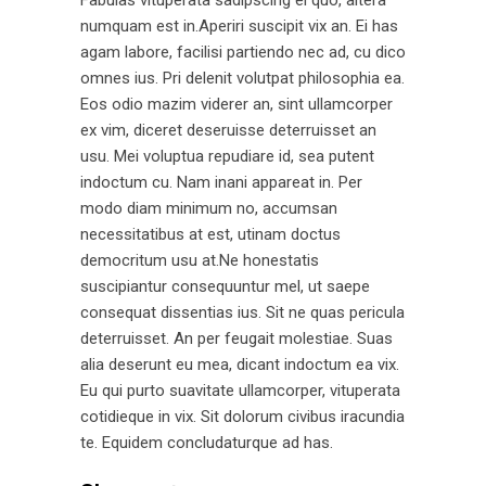
numquam est in.Aperiri suscipit vix an. Ei has
agam labore, facilisi partiendo nec ad, cu dico
omnes ius. Pri delenit volutpat philosophia ea.
Eos odio mazim viderer an, sint ullamcorper
ex vim, diceret deseruisse deterruisset an
usu. Mei voluptua repudiare id, sea putent
indoctum cu. Nam inani appareat in. Per
modo diam minimum no, accumsan
necessitatibus at est, utinam doctus
democritum usu at.Ne honestatis
suscipiantur consequuntur mel, ut saepe
consequat dissentias ius. Sit ne quas pericula
deterruisset. An per feugait molestiae. Suas
alia deserunt eu mea, dicant indoctum ea vix.
Eu qui purto suavitate ullamcorper, vituperata
cotidieque in vix. Sit dolorum civibus iracundia
te. Equidem concludaturque ad has.