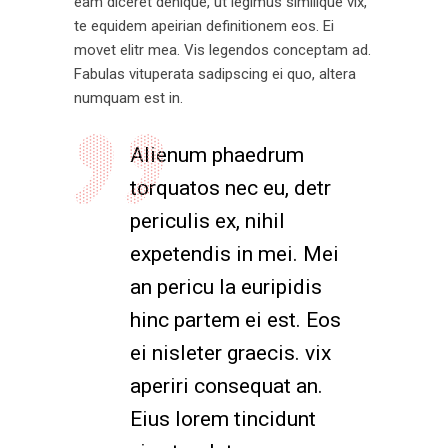
eam diceret denique, ut legimus similique vix,
te equidem apeirian definitionem eos. Ei
movet elitr mea. Vis legendos conceptam ad.
Fabulas vituperata sadipscing ei quo, altera
numquam est in.
Alienum phaedrum
torquatos nec eu, detr
periculis ex, nihil
expetendis in mei. Mei
an pericu la euripidis
hinc partem ei est. Eos
ei nisleter graecis. vix
aperiri consequat an.
Eius lorem tincidunt