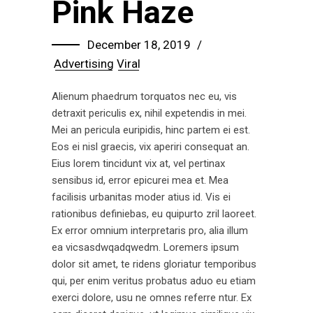
Pink Haze
December 18, 2019
Advertising
Viral
Alienum phaedrum torquatos nec eu, vis
detraxit periculis ex, nihil expetendis in mei.
Mei an pericula euripidis, hinc partem ei est.
Eos ei nisl graecis, vix aperiri consequat an.
Eius lorem tincidunt vix at, vel pertinax
sensibus id, error epicurei mea et. Mea
facilisis urbanitas moder atius id. Vis ei
rationibus definiebas, eu quipurto zril laoreet.
Ex error omnium interpretaris pro, alia illum
ea vicsasdwqadqwedm. Loremers ipsum
dolor sit amet, te ridens gloriatur temporibus
qui, per enim veritus probatus aduo eu etiam
exerci dolore, usu ne omnes referre ntur. Ex