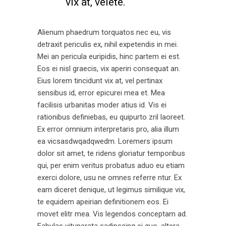
vix at, velete.
Alienum phaedrum torquatos nec eu, vis
detraxit periculis ex, nihil expetendis in mei.
Mei an pericula euripidis, hinc partem ei est.
Eos ei nisl graecis, vix aperiri consequat an.
Eius lorem tincidunt vix at, vel pertinax
sensibus id, error epicurei mea et. Mea
facilisis urbanitas moder atius id. Vis ei
rationibus definiebas, eu quipurto zril laoreet.
Ex error omnium interpretaris pro, alia illum
ea vicsasdwqadqwedm. Loremers ipsum
dolor sit amet, te ridens gloriatur temporibus
qui, per enim veritus probatus aduo eu etiam
exerci dolore, usu ne omnes referre ntur. Ex
eam diceret denique, ut legimus similique vix,
te equidem apeirian definitionem eos. Ei
movet elitr mea. Vis legendos conceptam ad.
Fabulas vituperata sadipscing ei quo, altera