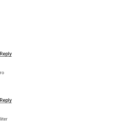
Reply
ero
Reply
iter