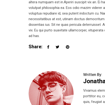
altera numquam est in.Aperiri suscipit vix an. Ei h
volutpat philosophia ea. Eos odio mazim viderer an
voluptua repudiare id, sea putent indoctum cu. 
necessitatibus at est, utinam doctus democritum
dissentias ius. Sit ne quas pericula deterruisset.
vix. Eu qui purto suavitate ullamcorper, vituperata
ad has.
Share:
Written By:
Jonath
Vivamus eleme
porttitor eu, 
quis, feugiat 