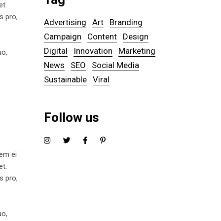
et.
s pro,
Advertising
Art
Branding
Campaign
Content
Design
Digital
Innovation
Marketing
uo,
News
SEO
Social Media
Sustainable
Viral
Follow us
tem ei
et.
s pro,
uo,