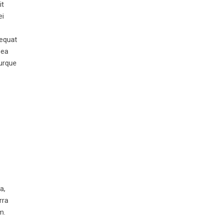
it
ei
sequat
 ea
turque
a,
rra
m.