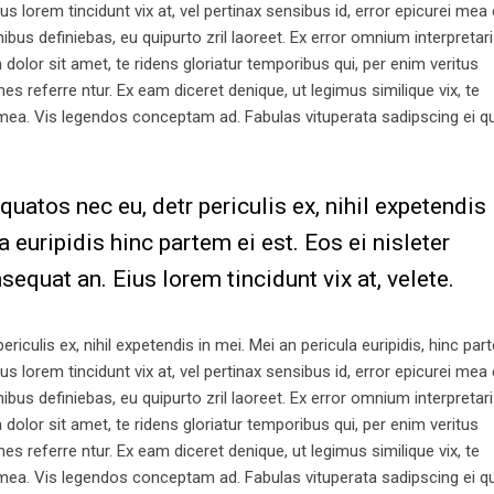
ius lorem tincidunt vix at, vel pertinax sensibus id, error epicurei mea 
nibus definiebas, eu quipurto zril laoreet. Ex error omnium interpretari
lor sit amet, te ridens gloriatur temporibus qui, per enim veritus
 referre ntur. Ex eam diceret denique, ut legimus similique vix, te
 mea. Vis legendos conceptam ad. Fabulas vituperata sadipscing ei q
atos nec eu, detr periculis ex, nihil expetendis
a euripidis hinc partem ei est. Eos ei nisleter
nsequat an. Eius lorem tincidunt vix at, velete.
iculis ex, nihil expetendis in mei. Mei an pericula euripidis, hinc par
ius lorem tincidunt vix at, vel pertinax sensibus id, error epicurei mea 
nibus definiebas, eu quipurto zril laoreet. Ex error omnium interpretari
lor sit amet, te ridens gloriatur temporibus qui, per enim veritus
 referre ntur. Ex eam diceret denique, ut legimus similique vix, te
 mea. Vis legendos conceptam ad. Fabulas vituperata sadipscing ei q