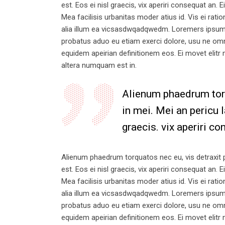
est. Eos ei nisl graecis, vix aperiri consequat an. E
Mea facilisis urbanitas moder atius id. Vis ei ratio
alia illum ea vicsasdwqadqwedm. Loremers ipsum do
probatus aduo eu etiam exerci dolore, usu ne omnes
equidem apeirian definitionem eos. Ei movet elitr
altera numquam est in.
Alienum phaedrum torqu
in mei. Mei an pericu l
graecis. vix aperiri co
Alienum phaedrum torquatos nec eu, vis detraxit per
est. Eos ei nisl graecis, vix aperiri consequat an. E
Mea facilisis urbanitas moder atius id. Vis ei ratio
alia illum ea vicsasdwqadqwedm. Loremers ipsum do
probatus aduo eu etiam exerci dolore, usu ne omnes
equidem apeirian definitionem eos. Ei movet elitr