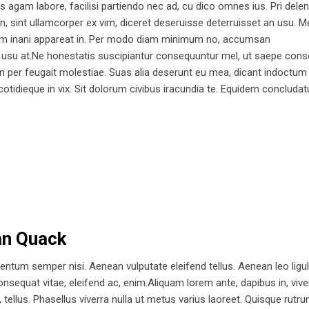
as agam labore, facilisi partiendo nec ad, cu dico omnes ius. Pri delen
, sint ullamcorper ex vim, diceret deseruisse deterruisset an usu. M
Nam inani appareat in. Per modo diam minimum no, accumsan
 usu at.Ne honestatis suscipiantur consequuntur mel, ut saepe con
 An per feugait molestiae. Suas alia deserunt eu mea, dicant indoctum
 cotidieque in vix. Sit dolorum civibus iracundia te. Equidem concluda
an Quack
ntum semper nisi. Aenean vulputate eleifend tellus. Aenean leo ligul
consequat vitae, eleifend ac, enim.Aliquam lorem ante, dapibus in, vive
a, tellus. Phasellus viverra nulla ut metus varius laoreet. Quisque rutru