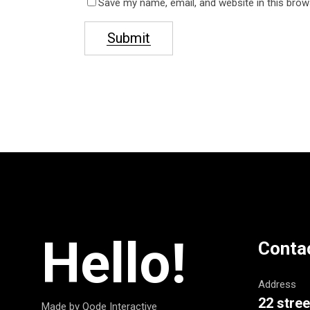
Save my name, email, and website in this brow
Submit
Hello!
Conta
Address
22 stree
Made by Qode Interactive