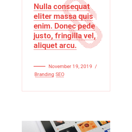
Nulla consequat
eliter massa quis
enim. Donec pede
justo, fringilla vel,
aliquet arcu.
November 19, 2019
Branding
SEO